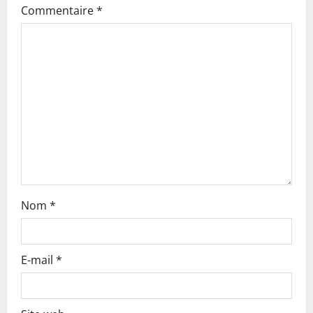
g
Commentaire
*
a
t
i
o
n
Nom
*
E-mail
*