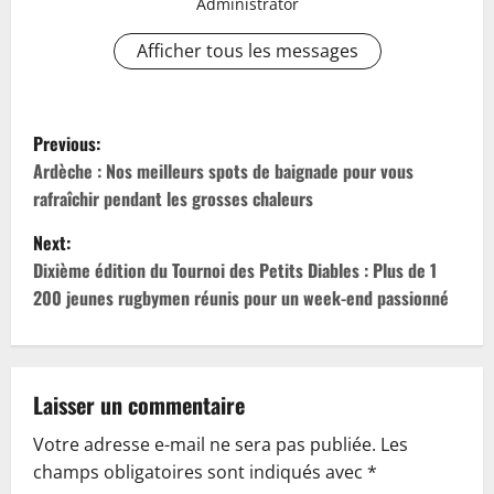
Administrator
Afficher tous les messages
P
Previous:
o
Ardèche : Nos meilleurs spots de baignade pour vous
rafraîchir pendant les grosses chaleurs
s
Next:
t
Dixième édition du Tournoi des Petits Diables : Plus de 1
200 jeunes rugbymen réunis pour un week-end passionné
n
a
v
Laisser un commentaire
Votre adresse e-mail ne sera pas publiée.
Les
i
champs obligatoires sont indiqués avec
*