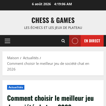
Passer
6 août 2026
4:19:07 AM
au
contenu
CHESS & GAMES
LES ÉCHECS ET LES JEUX DE PLATEAU
EN DIRECT
Menu
principal
Maison
Actualités
Comment choisir le meilleur jeu de société chat en
2026
Actualités
Comment choisir le meilleur jeu