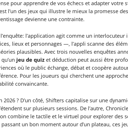
ense pour apprendre de vos échecs et adapter votre 
est l’un des jeux qui illustre le mieux la promesse de
prentissage devienne une contrainte.
l’enquête: l’application agit comme un interlocuteur i
ices, lieux et personnages —, l’appli scanne des élém
 théories plausibles. Avec trois nouvelles enquêtes 
r qu’un
jeu de quiz
et déduction peut aussi être prof
ériences où le public échange, débat et coopère auto
éférence. Pour les joueurs qui cherchent une approch
bilité convaincante.
 2026 ? D’un côté, Shifters capitalise sur une dynamiq
’étendent sur plusieurs sessions. De l’autre, Chronic
 on combine le tactile et le virtuel pour explorer des
en passant un bon moment autour d’un plateau, ces j