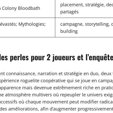
placement, stratégie, de
 Colony Bloodbath
partagés
Dévastés; Mythologies;
campagne, storytelling, d
building
 les perles pour 2 joueurs et l’enquê
t connaissance, narration et stratégie en duo, deux t
expérience roguelite coopérative qui se joue en campa
 apparence mais devenue extrêmement riche en pratique
ne atmosphère multivers où repeupler le univers exige 
uccessifs où chaque mouvement peut modifier radica
s améliorations, afin d’augmenter progressivement la d