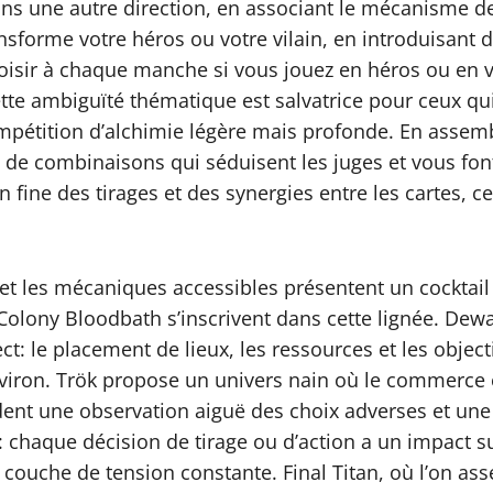
ans une autre direction, en associant le mécanisme de
nsforme votre héros ou votre vilain, en introduisant d
hoisir à chaque manche si vous jouez en héros ou en v
 Cette ambiguïté thématique est salvatrice pour ceux 
ompétition d’alchimie légère mais profonde. En assemb
de combinaisons qui séduisent les juges et vous font
n fine des tirages et des synergies entre les cartes, c
 et les mécaniques accessibles présentent un cocktail
Colony Bloodbath s’inscrivent dans cette lignée. De
t: le placement de lieux, les ressources et les object
environ. Trök propose un univers nain où le commerce
nt une observation aiguë des choix adverses et une 
: chaque décision de tirage ou d’action a un impact 
 couche de tension constante. Final Titan, où l’on a