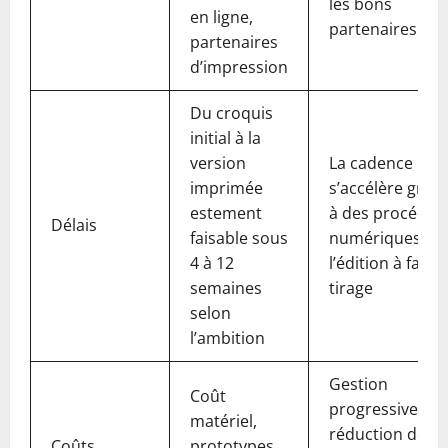
les bons
en ligne,
partenaires
partenaires
d’impression
Du croquis
initial à la
version
La cadence
imprimée
s’accélère grâc
estement
à des procédés
Délais
faisable sous
numériques et 
4 à 12
l’édition à faible
semaines
tirage
selon
l’ambition
Gestion
Coût
progressive,
matériel,
réduction des
Coûts
prototypes,