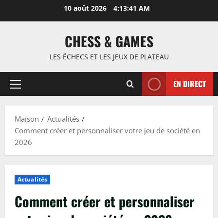
Passer
10 août 2026
4:13:42 AM
au
contenu
CHESS & GAMES
LES ÉCHECS ET LES JEUX DE PLATEAU
EN DIRECT
Menu
principal
Maison
Actualités
Comment créer et personnaliser votre jeu de société en
2026
Actualités
Comment créer et personnaliser