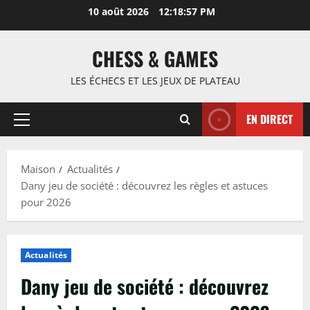
Passer
10 août 2026
12:18:58 PM
au
contenu
CHESS & GAMES
LES ÉCHECS ET LES JEUX DE PLATEAU
EN DIRECT
Menu
principal
Maison
Actualités
Dany jeu de société : découvrez les règles et astuces
pour 2026
Actualités
Dany jeu de société : découvrez