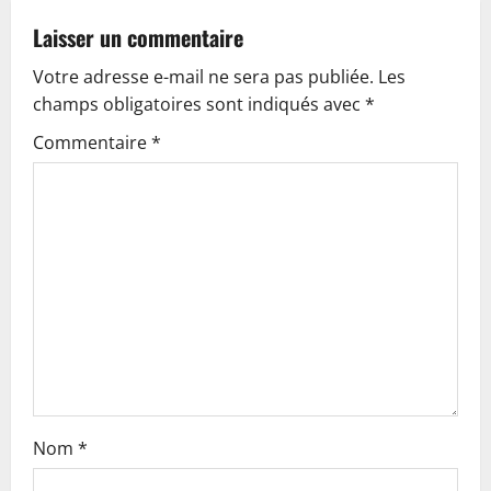
v
Laisser un commentaire
Votre adresse e-mail ne sera pas publiée.
Les
i
champs obligatoires sont indiqués avec
*
g
Commentaire
*
a
t
i
o
n
Nom
*