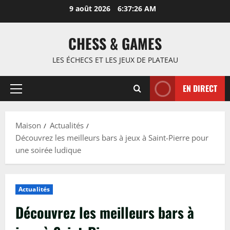
Passer
9 août 2026
6:37:27 AM
au
contenu
CHESS & GAMES
LES ÉCHECS ET LES JEUX DE PLATEAU
EN DIRECT
Menu
principal
Maison
Actualités
Découvrez les meilleurs bars à jeux à Saint-Pierre pour
une soirée ludique
Actualités
Découvrez les meilleurs bars à