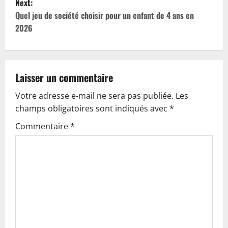
Next:
s
Quel jeu de société choisir pour un enfant de 4 ans en
t
2026
n
a
Laisser un commentaire
v
Votre adresse e-mail ne sera pas publiée.
Les
champs obligatoires sont indiqués avec
*
i
Commentaire
*
g
a
t
i
o