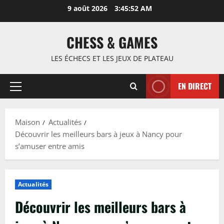
Passer
9 août 2026
3:45:53 AM
au
contenu
CHESS & GAMES
LES ÉCHECS ET LES JEUX DE PLATEAU
EN DIRECT
Menu
principal
Maison
Actualités
Découvrir les meilleurs bars à jeux à Nancy pour
s’amuser entre amis
Actualités
Découvrir les meilleurs bars à