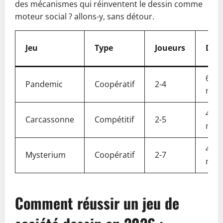
des mécanismes qui réinventent le dessin comme
moteur social ? allons-y, sans détour.
Jeu
Type
Joueurs
Dur
60
Pandemic
Coopératif
2-4
min
45
Carcassonne
Compétitif
2-5
min
45
Mysterium
Coopératif
2-7
min
Comment réussir un jeu de