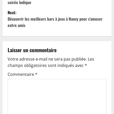
soirée ludique
s
Next:
t
Découvrir les meilleurs bars à jeux à Nancy pour s’amuser
entre amis
n
a
v
Laisser un commentaire
Votre adresse e-mail ne sera pas publiée.
Les
i
champs obligatoires sont indiqués avec
*
g
Commentaire
*
a
t
i