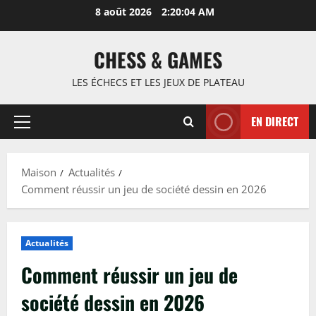
Passer
8 août 2026
2:20:05 AM
au
contenu
CHESS & GAMES
LES ÉCHECS ET LES JEUX DE PLATEAU
EN DIRECT
Menu
principal
Maison
Actualités
Comment réussir un jeu de société dessin en 2026
Actualités
Comment réussir un jeu de
société dessin en 2026