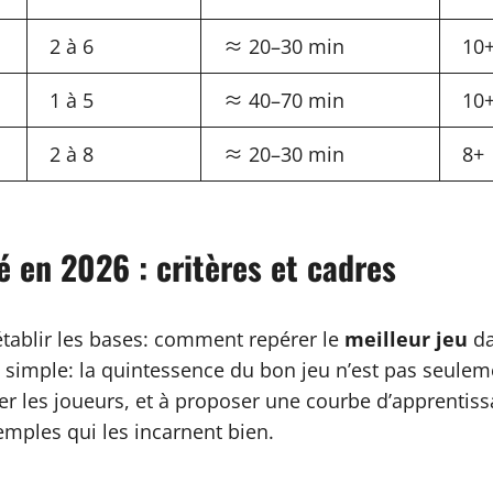
2 à 6
≈ 20–30 min
10
1 à 5
≈ 40–70 min
10
2 à 8
≈ 20–30 min
8+
é en 2026 : critères et cadres
établir les bases: comment repérer le
meilleur jeu
da
tat simple: la quintessence du bon jeu n’est pas seule
rer les joueurs, et à proposer une courbe d’apprentis
emples qui les incarnent bien.