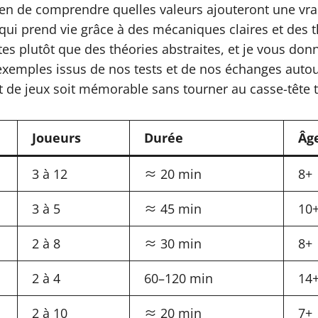
en de comprendre quelles valeurs ajouteront une vr
qui prend vie grâce à des mécaniques claires et des t
tes plutôt que des théories abstraites, et je vous d
s exemples issus de nos tests et de nos échanges aut
it de jeux soit mémorable sans tourner au casse-tête 
Joueurs
Durée
Âg
3 à 12
≈ 20 min
8+
3 à 5
≈ 45 min
10
2 à 8
≈ 30 min
8+
2 à 4
60–120 min
14
2 à 10
≈ 20 min
7+