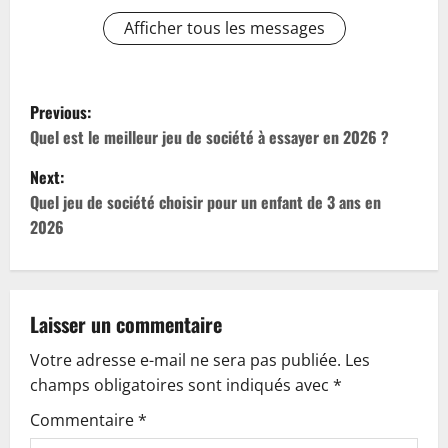
Afficher tous les messages
P
Previous:
o
Quel est le meilleur jeu de société à essayer en 2026 ?
Next:
s
Quel jeu de société choisir pour un enfant de 3 ans en
t
2026
n
a
Laisser un commentaire
v
Votre adresse e-mail ne sera pas publiée.
Les
champs obligatoires sont indiqués avec
*
i
Commentaire
*
g