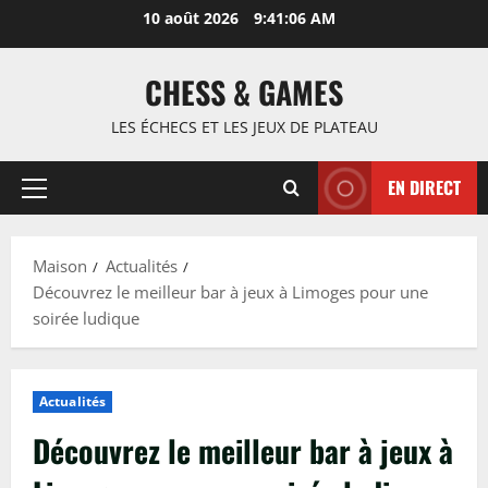
Passer
10 août 2026
9:41:07 AM
au
contenu
CHESS & GAMES
LES ÉCHECS ET LES JEUX DE PLATEAU
EN DIRECT
Menu
principal
Maison
Actualités
Découvrez le meilleur bar à jeux à Limoges pour une
soirée ludique
Actualités
Découvrez le meilleur bar à jeux à