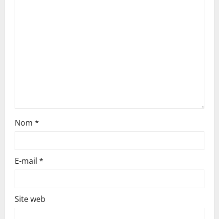
a
t
i
o
n
Nom
*
E-mail
*
Site web