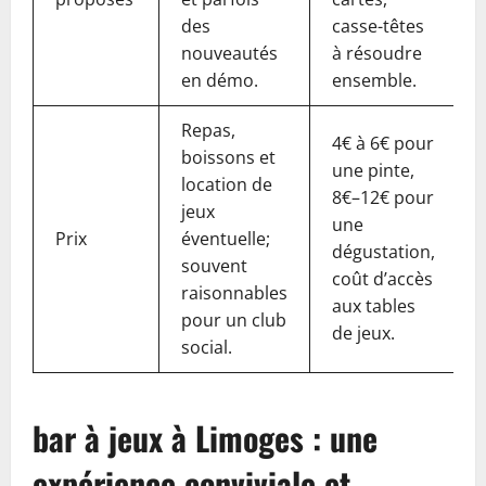
des
casse-têtes
nouveautés
à résoudre
en démo.
ensemble.
Repas,
4€ à 6€ pour
boissons et
une pinte,
location de
8€–12€ pour
jeux
une
Prix
éventuelle;
dégustation,
souvent
coût d’accès
raisonnables
aux tables
pour un club
de jeux.
social.
bar à jeux à Limoges : une
expérience conviviale et