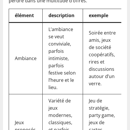
perdre dans une multitude d’offres.
élément
description
exemple
L’ambiance
Soirée entre
se veut
amis, jeux
conviviale,
de société
parfois
coopératifs,
Ambiance
intimiste,
rires et
parfois
discussions
festive selon
autour d’un
l’heure et le
verre.
lieu.
Variété de
Jeu de
jeux
stratégie,
modernes,
party game,
Jeux
classiques,
jeux de
proposés
et parfois
cartes,