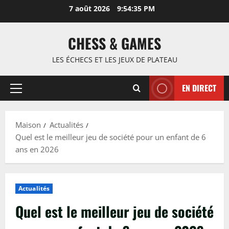
Passer
7 août 2026
9:54:36 PM
au
contenu
CHESS & GAMES
LES ÉCHECS ET LES JEUX DE PLATEAU
EN DIRECT
Menu
principal
Maison
Actualités
Quel est le meilleur jeu de société pour un enfant de 6
ans en 2026
Actualités
Quel est le meilleur jeu de société