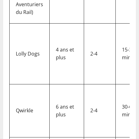
Aventuriers
du Rail)
4 ans et
15-30
Lolly Dogs
2-4
plus
min
6 ans et
30-60
Qwirkle
2-4
plus
min