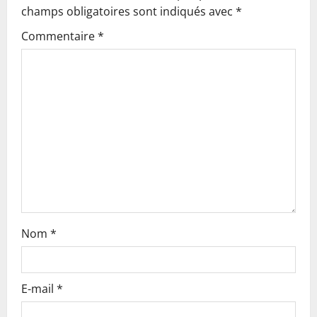
i
champs obligatoires sont indiqués avec
*
g
Commentaire
*
a
t
i
o
n
Nom
*
E-mail
*