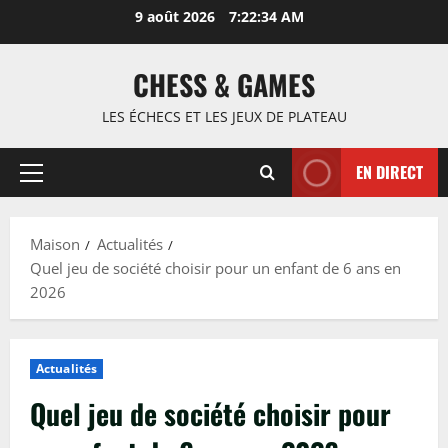
Passer
9 août 2026
7:22:35 AM
au
contenu
CHESS & GAMES
LES ÉCHECS ET LES JEUX DE PLATEAU
EN DIRECT
Menu
principal
Maison
Actualités
Quel jeu de société choisir pour un enfant de 6 ans en
2026
Actualités
Quel jeu de société choisir pour