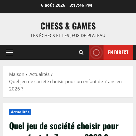
Passer
6 août 2026
3:17:47 PM
au
contenu
CHESS & GAMES
LES ÉCHECS ET LES JEUX DE PLATEAU
EN DIRECT
Menu
principal
Maison
Actualités
Quel jeu de société choisir pour un enfant de 7 ans en
2026 ?
Actualités
Quel jeu de société choisir pour