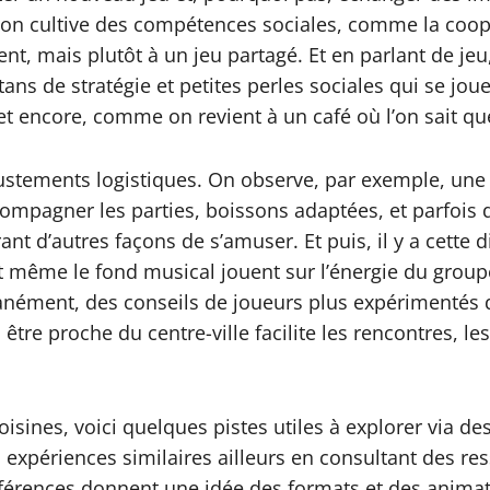
 l’on cultive des compétences sociales, comme la coo
, mais plutôt à un jeu partagé. Et en parlant de jeu,
titans de stratégie et petites perles sociales qui se jo
et encore, comme on revient à un café où l’on sait qu
justements logistiques. On observe, par exemple, une 
compagner les parties, boissons adaptées, et parfois 
rant d’autres façons de s’amuser. Et puis, il y a cet
, et même le fond musical jouent sur l’énergie du grou
anément, des conseils de joueurs plus expérimentés d
 : être proche du centre-ville facilite les rencontres
oisines, voici quelques pistes utiles à explorer via 
s expériences similaires ailleurs en consultant des 
éférences donnent une idée des formats et des animati