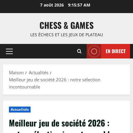
Passer
7 août 2026
9:15:58 AM
au
contenu
CHESS & GAMES
LES ÉCHECS ET LES JEUX DE PLATEAU
EN DIRECT
Menu
principal
Maison
Actualités
Meilleur jeu de société 2026 : notre sélection
incontournable
Actualités
Meilleur jeu de société 2026 :