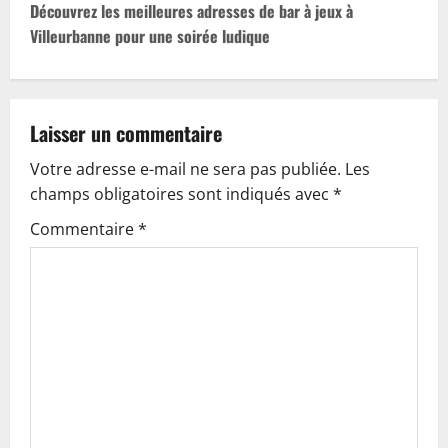
t
Découvrez les meilleures adresses de bar à jeux à
Villeurbanne pour une soirée ludique
n
a
v
Laisser un commentaire
Votre adresse e-mail ne sera pas publiée.
Les
i
champs obligatoires sont indiqués avec
*
g
Commentaire
*
a
t
i
o
n