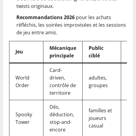
twists originaux.
Recommandations 2026
pour les achats
réfléchis, les soirées improvisées et les sessions
de jeu entre amis.
Mécanique
Public
Jeu
Dis
principale
ciblé
Card-
World
driven,
adultes,
Q1 
Order
contrôle de
groupes
territoire
Dés,
familles et
Spooky
déduction,
joueurs
Avr
Tower
stop-and-
casual
encore