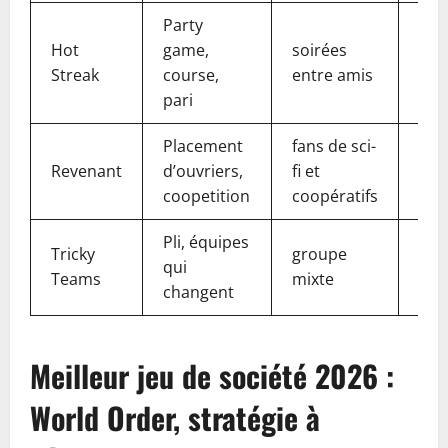
Party
Hot
game,
soirées
Mar
Streak
course,
entre amis
pari
Placement
fans de sci-
Revenant
d’ouvriers,
fi et
Avr
coopetition
coopératifs
Pli, équipes
Tricky
groupe
qui
Mar
Teams
mixte
changent
Meilleur jeu de société 2026 :
World Order, stratégie à