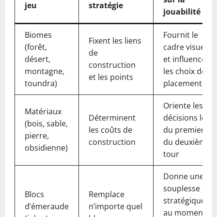
jeu
stratégie
jouabilité
Biomes
Fournit le
Fixent les liens
(forêt,
cadre visuel
de
désert,
et influence
construction
montagne,
les choix de
et les points
toundra)
placements
Oriente les
Matériaux
Déterminent
décisions lors
(bois, sable,
les coûts de
du premier et
pierre,
construction
du deuxième
obsidienne)
tour
Donne une
souplesse
Blocs
Remplace
stratégique
d’émeraude
n’importe quel
au moment