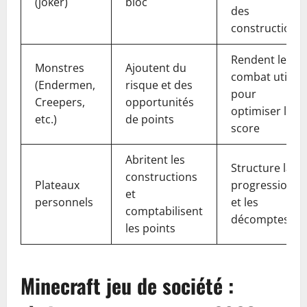
(joker)
bloc
des
constructions
Rendent le
Monstres
Ajoutent du
combat utile
(Endermen,
risque et des
pour
Creepers,
opportunités
optimiser le
etc.)
de points
score
Abritent les
Structure la
constructions
Plateaux
progression
et
personnels
et les
comptabilisent
décomptes
les points
Minecraft jeu de société :