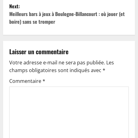
s
Next:
t
Meilleurs bars à jeux à Boulogne-Billancourt : où jouer (et
boire) sans se tromper
n
a
v
Laisser un commentaire
Votre adresse e-mail ne sera pas publiée.
Les
i
champs obligatoires sont indiqués avec
*
g
Commentaire
*
a
t
i
o