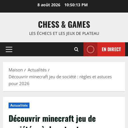
Passer
8 août 2026
10:50:14 PM
au
contenu
CHESS & GAMES
LES ÉCHECS ET LES JEUX DE PLATEAU
EN DIRECT
Menu
principal
Maison
Actualités
Découvrir minecraft jeu de société : règles et astuces
pour 2026
Actualités
Découvrir minecraft jeu de