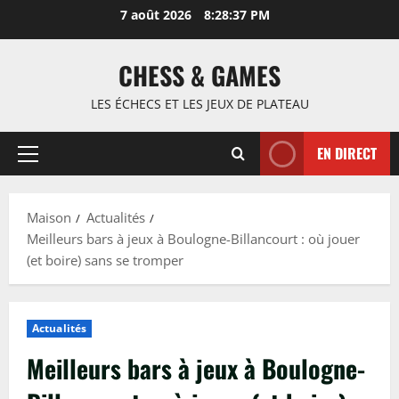
Passer
7 août 2026
8:28:38 PM
au
contenu
CHESS & GAMES
LES ÉCHECS ET LES JEUX DE PLATEAU
EN DIRECT
Menu
principal
Maison
Actualités
Meilleurs bars à jeux à Boulogne-Billancourt : où jouer
(et boire) sans se tromper
Actualités
Meilleurs bars à jeux à Boulogne-