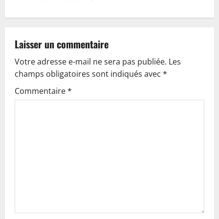
n
a
v
Laisser un commentaire
Votre adresse e-mail ne sera pas publiée.
Les
i
champs obligatoires sont indiqués avec
*
g
Commentaire
*
a
t
i
o
n