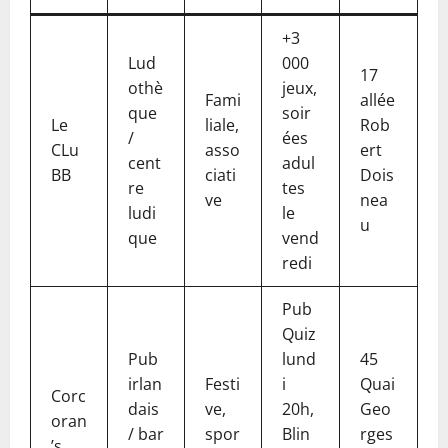
+3
Lud
000
17
othè
jeux,
Fami
allée
que
soir
Le
liale,
Rob
/
ées
CLu
asso
ert
cent
adul
BB
ciati
Dois
re
tes
ve
nea
ludi
le
u
que
vend
redi
Pub
Quiz
Pub
lund
45
irlan
Festi
i
Quai
Corc
dais
ve,
20h,
Geo
oran
/ bar
spor
Blin
rges
’s