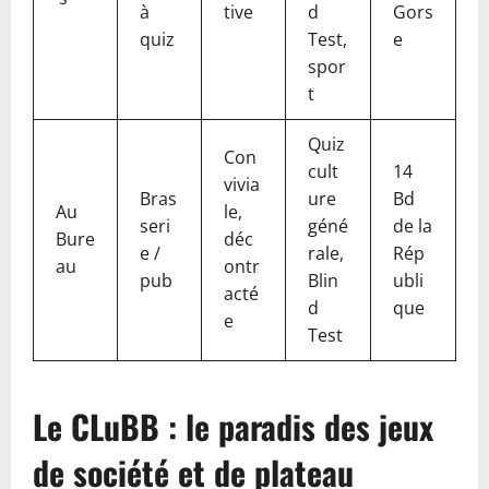
à
tive
d
Gors
quiz
Test,
e
spor
t
Quiz
Con
cult
14
vivia
Bras
ure
Bd
Au
le,
seri
géné
de la
Bure
déc
e /
rale,
Rép
au
ontr
pub
Blin
ubli
acté
d
que
e
Test
Le CLuBB : le paradis des jeux
de société et de plateau