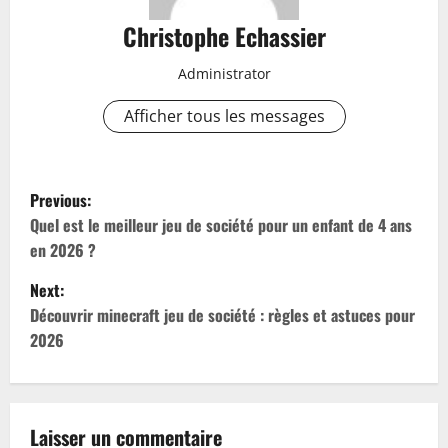
Christophe Echassier
Administrator
Afficher tous les messages
P
Previous:
o
Quel est le meilleur jeu de société pour un enfant de 4 ans
en 2026 ?
s
Next:
t
Découvrir minecraft jeu de société : règles et astuces pour
2026
n
a
v
Laisser un commentaire