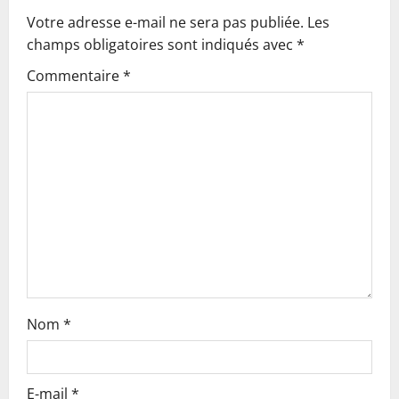
Votre adresse e-mail ne sera pas publiée.
Les
i
champs obligatoires sont indiqués avec
*
g
Commentaire
*
a
t
i
o
n
Nom
*
E-mail
*