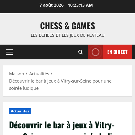
Passer
7 août 2026
10:23:14 AM
au
contenu
CHESS & GAMES
LES ÉCHECS ET LES JEUX DE PLATEAU
EN DIRECT
Menu
principal
Maison
Actualités
Découvrir le bar à jeux à Vitry-sur-Seine pour une
soirée ludique
Actualités
Découvrir le bar à jeux à Vitry-