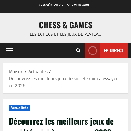
Passer
6 août 2026
5:57:05 AM
au
contenu
CHESS & GAMES
LES ÉCHECS ET LES JEUX DE PLATEAU
EN DIRECT
Menu
principal
Maison
Actualités
Découvrez les meilleurs jeux de société mini à essayer
en 2026
Actualités
Découvrez les meilleurs jeux de