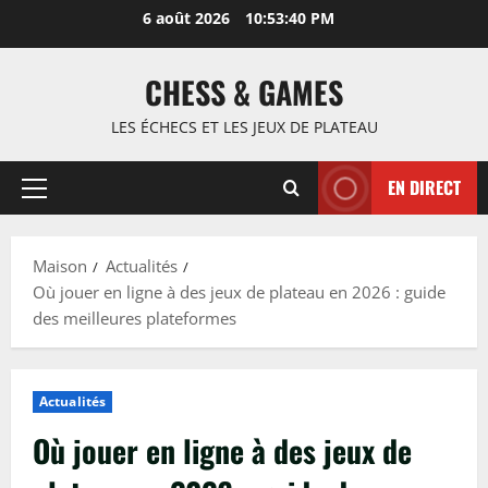
Passer
6 août 2026
10:53:41 PM
au
contenu
CHESS & GAMES
LES ÉCHECS ET LES JEUX DE PLATEAU
EN DIRECT
Menu
principal
Maison
Actualités
Où jouer en ligne à des jeux de plateau en 2026 : guide
des meilleures plateformes
Actualités
Où jouer en ligne à des jeux de