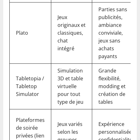
Parties sans
Jeux
publicités,
originaux et
ambiance
Plato
classiques,
conviviale,
chat
jeux sans
intégré
achats
payants
Simulation
Grande
Tabletopia /
3D et table
flexibilité,
Tabletop
virtuelle
modding et
Simulator
pour tout
création de
type de jeu
tables
Plateformes
Jeux variés
Expérience
de soirée
selon les
personnalisée,
privées (lien
groupes
confidentialité