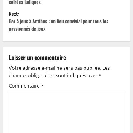
soirées ludiques
s
Next:
t
Bar à jeux à Antibes : un lieu convivial pour tous les
passionnés de jeux
n
a
v
Laisser un commentaire
Votre adresse e-mail ne sera pas publiée.
Les
i
champs obligatoires sont indiqués avec
*
g
Commentaire
*
a
t
i