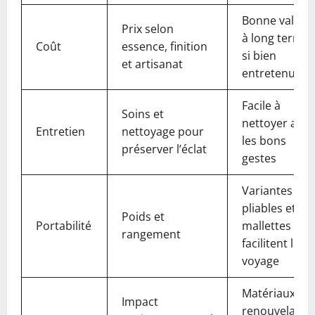
Bonne valeur
Prix selon
à long terme
Coût
essence, finition
si bien
et artisanat
entretenu
Facile à
Soins et
nettoyer avec
Entretien
nettoyage pour
les bons
préserver l’éclat
gestes
Variantes
pliables et
Poids et
Portabilité
mallettes
rangement
facilitent le
voyage
Matériaux
Impact
renouvelable