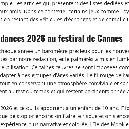
mple, les articles qui présentent des listes dédiées e
faux amis. Dans ce contexte, certains jeux comme Toy B
out en restant des véhicules d’échanges et de complicit
ndances 2026 au festival de Cannes
 chaque année un baromètre précieux pour les nouveaut
stés par notre rédaction, et le palmarès a mis en lumi
 de réutilisation. Certaines œuvres se sont imposées 
’adapter à des groupes d’âges variés. Le fil rouge de l
, tout en conservant une atmosphère conviviale et san
istent au test du temps et qui restent pertinents année
 et ce qu’ils apportent à un enfant de 10 ans. Flip7,
e de stop or encore: on flaire le risque et on s’enc
 expérience plus narrative et colorée, L’île des Mookie