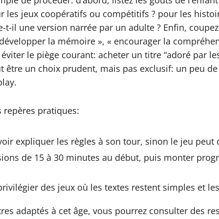
imple de procéder: d’abord, listez les goûts de l’enfa
r les jeux coopératifs ou compétitifs ? pour les histoir
ère-t-il une version narrée par un adulte ? Enfin, co
», « développer la mémoire », « encourager la compréh
 éviter le piège courant: acheter un titre “adoré par 
t être un choix prudent, mais pas exclusif: un peu de
lay.
s repères pratiques:
oir expliquer les règles à son tour, sinon le jeu peut 
sions de 15 à 30 minutes au début, puis monter progr
rivilégier des jeux où les textes restent simples et le
res adaptés à cet âge, vous pourrez consulter des res