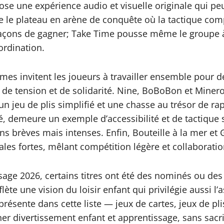
ose une expérience audio et visuelle originale qui pe
e le plateau en arène de conquête où la tactique com
façons de gagner; Take Time pousse même le groupe à
ordination.
ômes invitent les joueurs à travailler ensemble pour 
de tension et de solidarité. Nine, BoBoBon et Minero
 jeu de plis simplifié et une chasse au trésor de rapi
, demeure un exemple d’accessibilité et de tactique s
ns brèves mais intenses. Enfin, Bouteille à la mer et 
les fortes, mêlant compétition légère et collaboratio
ysage 2026, certains titres ont été des nominés ou de
eflète une vision du loisir enfant qui privilégie aussi 
présente dans cette liste — jeux de cartes, jeux de pli
er divertissement enfant et apprentissage, sans sacrif