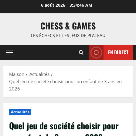
Passer
6 août 2026
3:34:47 AM
au
contenu
CHESS & GAMES
LES ÉCHECS ET LES JEUX DE PLATEAU
EN DIRECT
Menu
principal
Maison
Actualités
Quel jeu de société choisir pour un enfant de 3 ans en
2026
Actualités
Quel jeu de société choisir pour