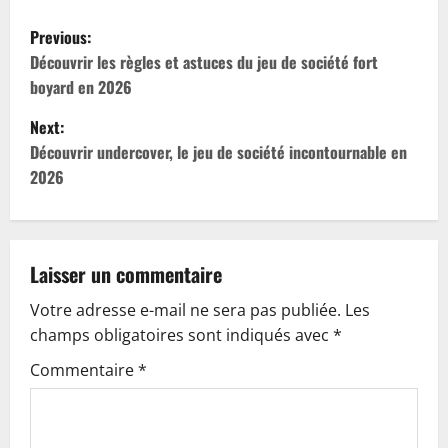
P
Previous:
o
Découvrir les règles et astuces du jeu de société fort
boyard en 2026
s
Next:
t
Découvrir undercover, le jeu de société incontournable en
2026
n
a
v
Laisser un commentaire
Votre adresse e-mail ne sera pas publiée.
Les
i
champs obligatoires sont indiqués avec
*
g
Commentaire
*
a