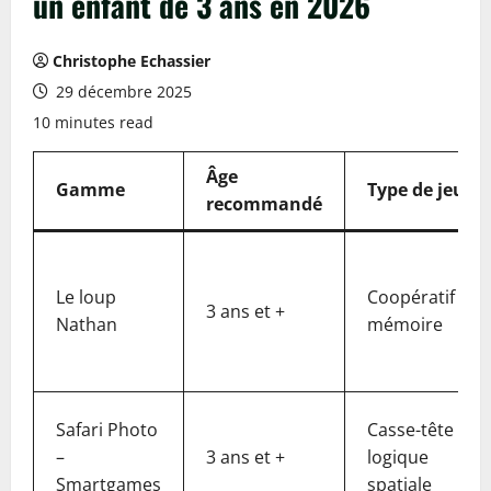
un enfant de 3 ans en 2026
Christophe Echassier
29 décembre 2025
10 minutes read
Âge
Gamme
Type de jeu
recommandé
Le loup
Coopératif /
3 ans et +
Nathan
mémoire
Safari Photo
Casse-tête /
–
3 ans et +
logique
Smartgames
spatiale