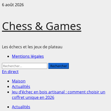
Passer
6 août 2026
au
contenu
Chess & Games
Les échecs et les jeux de plateau
Menu
Mentions légales
principal
Rechercher :
En direct
Maison
Actualités
Jeu d’échec en bois artisanal : comment choisir un
coffret unique en 2026
Actualités