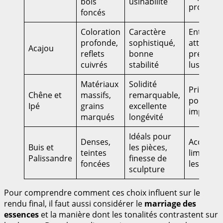
bois
usinabilité
prolong
foncés
Coloration
Caractère
Entretie
profonde,
sophistiqué,
attentif 
Acajou
reflets
bonne
préserver
cuivrés
stabilité
lustre
Matériaux
Solidité
Prix élev
Chêne et
massifs,
remarquable,
poids
Ipé
grains
excellente
importan
marqués
longévité
Idéals pour
Denses,
Accessibi
Buis et
les pièces,
teintes
limitée s
Palissandre
finesse de
foncées
les stock
sculpture
Pour comprendre comment ces choix influent sur le
rendu final, il faut aussi considérer le
marriage des
essences
et la manière dont les tonalités contrastent sur