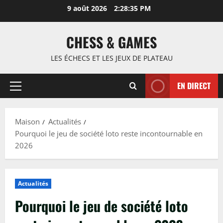
Passer
9 août 2026
2:28:36 PM
au
contenu
CHESS & GAMES
LES ÉCHECS ET LES JEUX DE PLATEAU
EN DIRECT
Menu
principal
Maison
Actualités
Pourquoi le jeu de société loto reste incontournable en
2026
Actualités
Pourquoi le jeu de société loto