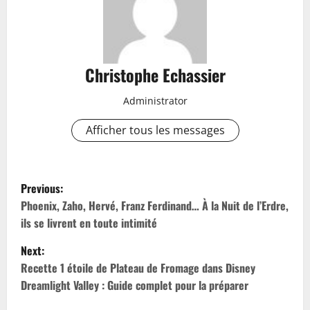
Christophe Echassier
Administrator
Afficher tous les messages
P
Previous:
o
Phoenix, Zaho, Hervé, Franz Ferdinand… À la Nuit de l’Erdre,
ils se livrent en toute intimité
s
Next:
t
Recette 1 étoile de Plateau de Fromage dans Disney
Dreamlight Valley : Guide complet pour la préparer
n