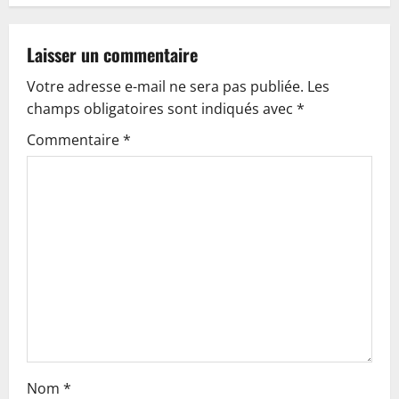
a
v
Laisser un commentaire
Votre adresse e-mail ne sera pas publiée.
Les
i
champs obligatoires sont indiqués avec
*
g
Commentaire
*
a
t
i
o
n
Nom
*