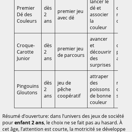
lancer le
Premier
dès
dé et
concen
premier jeu
Dé des
2
associer
reconn
avec dé
Couleurs
ans
la
des co
couleur
avancer
Croque-
dès
et
coordi
premier jeu
Carotte
2
découvrir
patien
de parcours
Junior
ans
des
anticip
surprises
attraper
dès
jeu de
des
motrici
Pingouins
2
pêche
poissons
coopér
Gloutons
ans
coopératif
de bonne
sourire
couleur
Résumé d’ouverture: dans l’univers des jeux de société
pour
enfant 2 ans
, le choix ne se fait pas au hasard. À
cet âge, l’attention est courte, la motricité se développe