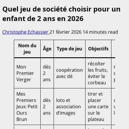
Quel jeu de société choisir pour un
enfant de 2 ans en 2026
Christophe Echassier
21 février 2026
14 minutes read
Nom du
Âge
Type de jeu
Objectifs
Bén
jeu
récolter
Mon
dès
motrici
coopération
les fruits,
Premier
2
coopér
avec dé
éviter le
Verger
ans
patien
corbeau
Mes
tirer et
Premiers
dès
loto et
placer
observ
Jeux: Petit
2
association
une carte
vocabu
Ours
ans
d’images
sur le
langag
Brun
plateau