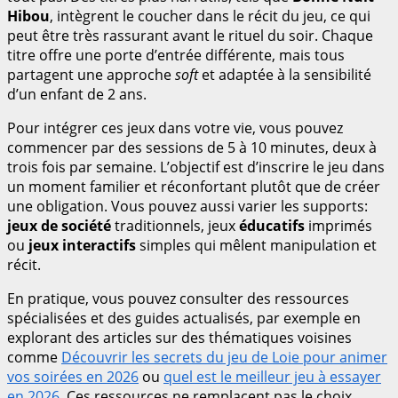
Hibou
, intègrent le coucher dans le récit du jeu, ce qui
peut être très rassurant avant le rituel du soir. Chaque
titre offre une porte d’entrée différente, mais tous
partagent une approche
soft
et adaptée à la sensibilité
d’un enfant de 2 ans.
Pour intégrer ces jeux dans votre vie, vous pouvez
commencer par des sessions de 5 à 10 minutes, deux à
trois fois par semaine. L’objectif est d’inscrire le jeu dans
un moment familier et réconfortant plutôt que de créer
une obligation. Vous pouvez aussi varier les supports:
jeux de société
traditionnels, jeux
éducatifs
imprimés
ou
jeux interactifs
simples qui mêlent manipulation et
récit.
En pratique, vous pouvez consulter des ressources
spécialisées et des guides actualisés, par exemple en
explorant des articles sur des thématiques voisines
comme
Découvrir les secrets du jeu de Loie pour animer
vos soirées en 2026
ou
quel est le meilleur jeu à essayer
en 2026
. Ces ressources ne remplacent pas le choix