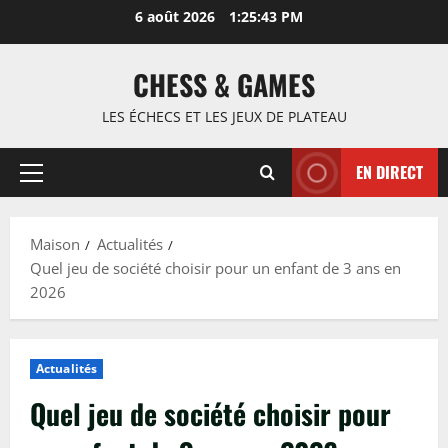
Passer
6 août 2026
1:25:44 PM
au
contenu
CHESS & GAMES
LES ÉCHECS ET LES JEUX DE PLATEAU
EN DIRECT
Menu
principal
Maison
Actualités
Quel jeu de société choisir pour un enfant de 3 ans en
2026
Actualités
Quel jeu de société choisir pour