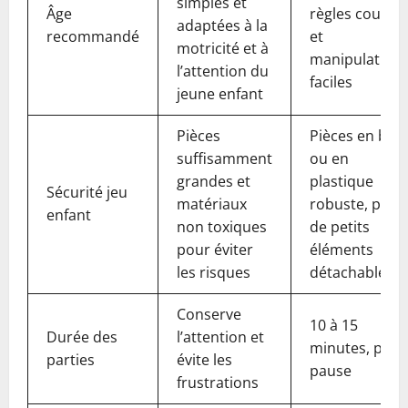
simples et
Âge
règles courtes
adaptées à la
recommandé
et
motricité et à
manipulation
l’attention du
faciles
jeune enfant
Pièces
Pièces en bois
suffisamment
ou en
grandes et
plastique
Sécurité jeu
matériaux
robuste, pas
enfant
non toxiques
de petits
pour éviter
éléments
les risques
détachables
Conserve
10 à 15
Durée des
l’attention et
minutes, puis
parties
évite les
pause
frustrations