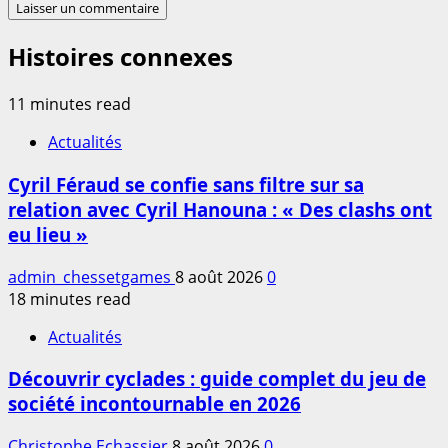
Histoires connexes
11 minutes read
Actualités
Cyril Féraud se confie sans filtre sur sa
relation avec Cyril Hanouna : « Des clashs ont
eu lieu »
admin_chessetgames
8 août 2026
0
18 minutes read
Actualités
Découvrir cyclades : guide complet du jeu de
société incontournable en 2026
Christophe Echassier
8 août 2026
0