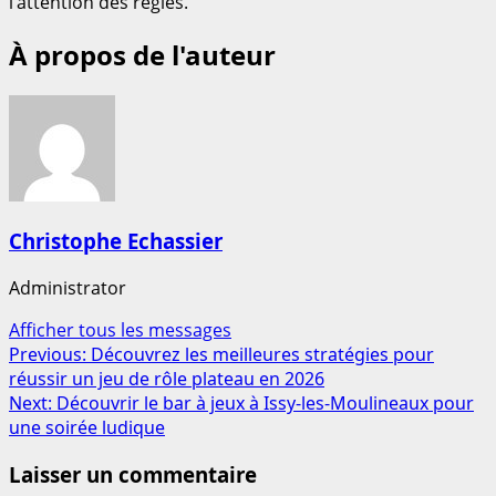
l’attention des règles.
À propos de l'auteur
Christophe Echassier
Administrator
Afficher tous les messages
Post
Previous:
Découvrez les meilleures stratégies pour
réussir un jeu de rôle plateau en 2026
navigation
Next:
Découvrir le bar à jeux à Issy-les-Moulineaux pour
une soirée ludique
Laisser un commentaire