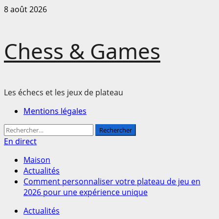
Passer
8 août 2026
au
contenu
Chess & Games
Les échecs et les jeux de plateau
Menu
Mentions légales
principal
Rechercher :
En direct
Maison
Actualités
Comment personnaliser votre plateau de jeu en
2026 pour une expérience unique
Actualités