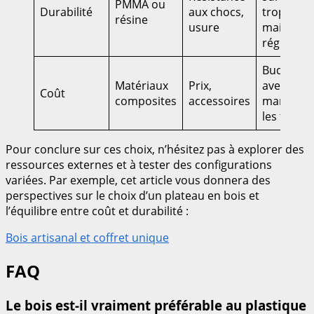
PMMA ou
Durabilité
aux chocs,
trop fragi
résine
usure
maintena
régulière
Budgetise
Matériaux
Prix,
avec des
Coût
composites
accessoires
marges p
les tests
Pour conclure sur ces choix, n’hésitez pas à explorer des
ressources externes et à tester des configurations
variées. Par exemple, cet article vous donnera des
perspectives sur le choix d’un plateau en bois et
l’équilibre entre coût et durabilité :
Bois artisanal et coffret unique
FAQ
Le bois est-il vraiment préférable au plastique