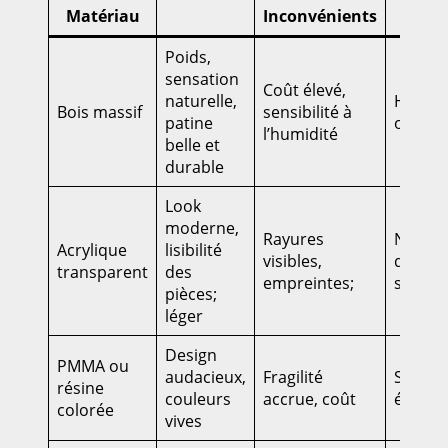
Matériau
Inconvénients
Entr
Poids,
sensation
Coût élevé,
naturelle,
Huile o
Bois massif
sensibilité à
patine
occasi
l’humidité
belle et
durable
Look
moderne,
Rayures
Nettoy
Acrylique
lisibilité
visibles,
doux, é
transparent
des
empreintes;
solvan
pièces;
léger
Design
PMMA ou
audacieux,
Fragilité
Sec et 
résine
couleurs
accrue, coût
éviter 
colorée
vives