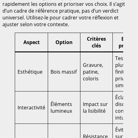
rapidement les options et prioriser vos choix. Il s’agit
d’un cadre de référence pratique, pas d’un verdict
universel. Utilisez-le pour cadrer votre réflexion et
ajuster selon votre contexte.
Critères
Bonne
Aspect
Option
clés
pratiqu
Testez
Gravure,
plusieurs
Esthétique
Bois massif
patine,
finitions,
coloris
privilégier
simplicité
Éclairage
Éléments
Impact sur
discret,
Interactivité
lumineux
la lisibilité
contrôles
intuitifs
Éviter les
Résistance
surfaces