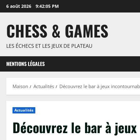
Passer
6 août 2026
9:42:06 PM
au
contenu
CHESS & GAMES
LES ÉCHECS ET LES JEUX DE PLATEAU
MENTIONS LÉGALES
Maison
Actualités
Découvrez le bar à jeux incontournab
Actualités
Découvrez le bar à jeux