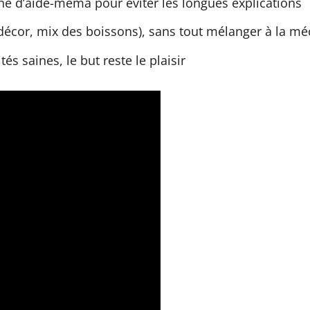
che d’aide-méma pour éviter les longues explications
écor, mix des boissons), sans tout mélanger à la m
és saines, le but reste le plaisir