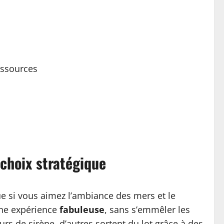
essources
 choix stratégique
ue si vous aimez l’ambiance des mers et le
 une expérience
fabuleuse
, sans s’emmêler les
 de sirène, d’autres sortent du lot grâce à des