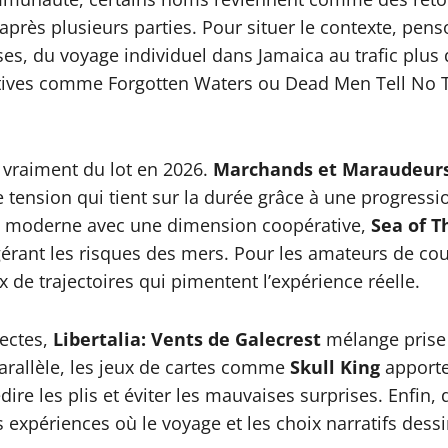
près plusieurs parties. Pour situer le contexte, pens
ses, du voyage individuel dans Jamaica au trafic plu
ratives comme Forgotten Waters ou Dead Men Tell No T
t vraiment du lot en 2026.
Marchands et Maraudeur
 tension qui tient sur la durée grâce à une progressio
us moderne avec une dimension coopérative,
Sea of T
 gérant les risques des mers. Pour les amateurs de co
 de trajectoires qui pimentent l’expérience réelle.
rectes,
Libertalia: Vents de Galecrest
mélange prise 
parallèle, les jeux de cartes comme
Skull King
apporte
dire les plis et éviter les mauvaises surprises. Enfi
expériences où le voyage et les choix narratifs dess