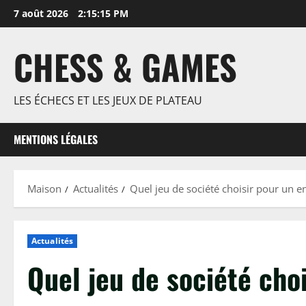
Passer
7 août 2026
2:15:16 PM
au
contenu
CHESS & GAMES
LES ÉCHECS ET LES JEUX DE PLATEAU
MENTIONS LÉGALES
Maison
Actualités
Quel jeu de société choisir pour un e
Actualités
Quel jeu de société cho