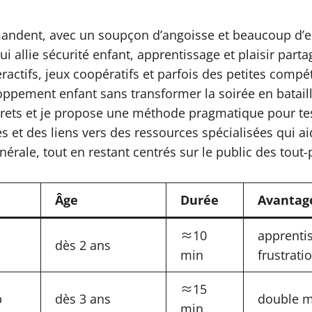
mandent, avec un soupçon d’angoisse et beaucoup d’e
ui allie sécurité enfant, apprentissage et plaisir part
eractifs, jeux coopératifs et parfois des petites comp
ppement enfant sans transformer la soirée en bataille 
crets et je propose une méthode pragmatique pour tes
es et des liens vers des ressources spécialisées qui 
érale, tout en restant centrés sur le public des tout-p
Âge
Durée
Avantag
≈10
apprentis
dès 2 ans
min
frustrati
≈15
p
dès 3 ans
double mo
min